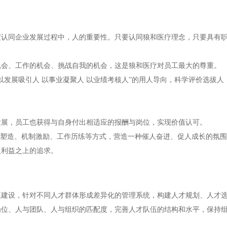
度认同企业发展过程中，人的重要性。只要认同狼和医疗理念，只要具有
机会、工作的机会、挑战自我的机会，这是狼和医疗对员工最大的尊重。
以发展吸引人 以事业凝聚人 以业绩考核人”的用人导向，科学评价选拔
发展，员工也获得与自身付出相适应的报酬与岗位，实现价值认可。
观塑造、机制激励、工作历练等方式，营造一种催人奋进、促人成长的氛
人利益之上的追求。
伍建设，针对不同人才群体形成差异化的管理系统，构建人才规划、人才
岗位、人与团队、人与组织的匹配度，完善人才队伍的结构和水平，保持